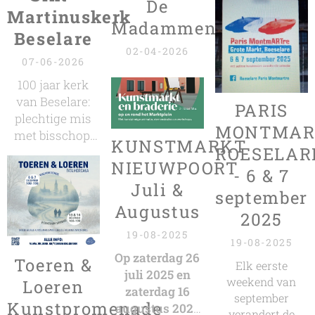
De
Martinuskerk
Madammen
Beselare
02-04-2026
07-06-2026
100 jaar kerk
van Beselare:
PARIS
plechtige mis
MONTMAR
met bisschop,
KUNSTMARKT
ROESELAR
deken, koren en
NIEUWPOORT
kunsttentoonstelling
- 6 & 7
Juli &
september
Augustus
2025
19-08-2025
19-08-2025
Op zaterdag 26
Toeren &
Elk eerste
juli 2025 en
weekend van
Loeren
zaterdag 16
september
Kunstpromenade
augustus 2025
verandert de