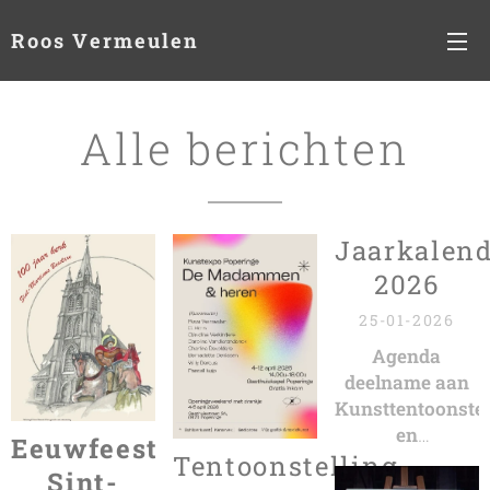
Roos Vermeulen
Alle berichten
Jaarkalend
2026
25-01-2026
Agenda
deelname aan
Kunsttentoonstel
en
Eeuwfeest
Tentoonstelling
Kunstmarkten
Sint-
2026