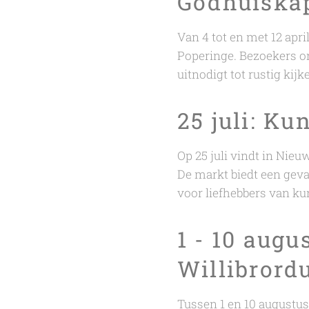
Godhuiska
Van 4 tot en met 12 apri
Poperinge. Bezoekers on
uitnodigt tot rustig kij
25 juli: K
Op 25 juli vindt in Nie
De markt biedt een gevar
voor liefhebbers van kun
1 - 10 augu
Willibrord
Tussen 1 en 10 augustu