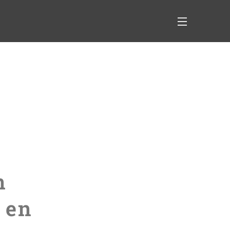
n
 en