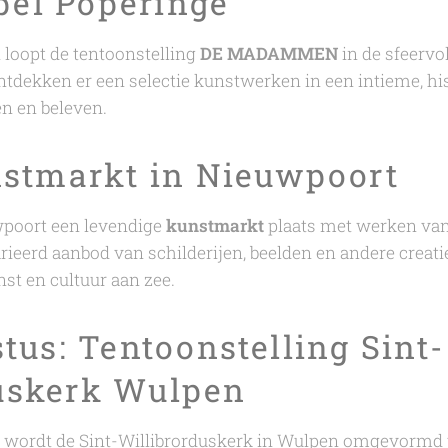
pel Poperinge
l loopt de tentoonstelling
DE MADAMMEN
in de sfeervo
tdekken er een selectie kunstwerken in een intieme, his
ken en beleven.
unstmarkt in Nieuwpoort
uwpoort een levendige
kunstmarkt
plaats met werken van
ieerd aanbod van schilderijen, beelden en andere creatiev
st en cultuur aan zee.
stus: Tentoonstelling Sint-
uskerk Wulpen
s wordt de Sint-Willibrorduskerk in Wulpen omgevormd 