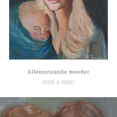
Alleenstaande moeder
(50B x 60H)