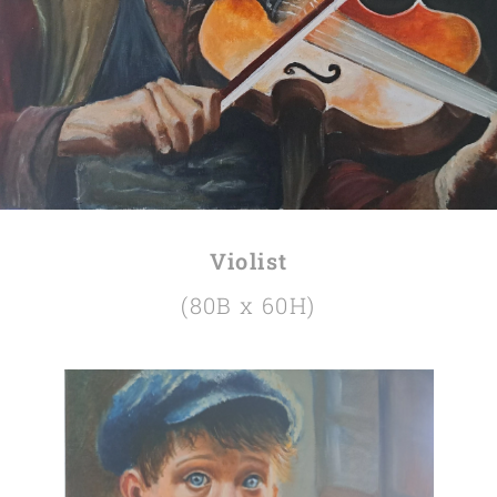
Violist
(80B x 60H)