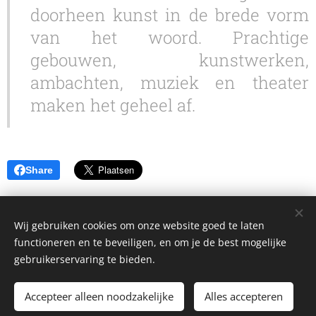
doorheen kunst in de brede vorm
van het woord. Prachtige
gebouwen, kunstwerken,
ambachten, muziek en theater
maken het geheel af.
Share
J.V.S
Wij gebruiken cookies om onze website goed te laten
functioneren en te beveiligen, en om je de best mogelijke
gebruikerservaring te bieden.
Atelier Vermeule
n
Copyright © 2020
.
All rights reserved.
Accepteer alleen noodzakelijke
Alles accepteren
Designed by D-PROJECT
Cookies